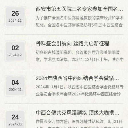
中西医结合医院）四楼会议室进行，朱红英副院
西安市第五医院三名专家参加全国名中医郑清莲临床经验传承学习班暨全省脂肪肝（积证）中西医结合治...
26
长、黄小强副院长、科室负责人及业务骨干10余
为了推广全国名中医郑清莲教授的临床经验和学术
人共同参加了交流会。首先，朱红英副院长、黄小
2024-12
思想，全国名中医郑清莲脂肪肝(积证)中西医结合
强副院长陪同刘...
治疗进展临床经验传承学习班于12月21日8时在东
方大酒店三楼牡丹厅举办会议，会议由西安交通大
骨科盛会引航向 丝路共启新征程
02
学第一附属医院主办，西安市第五医院（陕西省中
初冬的古城暖阳高照，会议报告厅洋溢着融融暖
西医结合医院）、陕西省红十字基金会消化科专家
2024-12
意，学术氛围浓厚。2024年12月1日上午，陕西中
委员会共同...
西医结合骨科高峰论坛隆重举行。本次会议由陕西
省中西医结合学会主办，陕西省中西医结合学会骨
2024年陕西省中西医结合学会微循环专业委员会学术年会顺利召开
04
质疏松疾病多学科协作专业委员会、陕西省中西医
2024年11月1日，陕西省中西医结合学会微循环专
结合学会围手术期专业委员会、陕西省中西医结合
2024-11
业委员会学术年会暨2024年微循环中西医结合诊
学会骨病专业...
疗方案推广学习班准时召开。作为本次大会的承办
方，陕西省中西医结合医院(西安市第五医院)心血
中西合璧共克风湿顽疾 顶级大咖携手惟实励新
24
管二病区主任范秀风教授致欢迎辞，她首先感谢陕
仲夏长安万物方盛，医界翘楚共话风湿。6月21日
西省中西医结合学会为微循环专业委员会搭建学术
2024-06