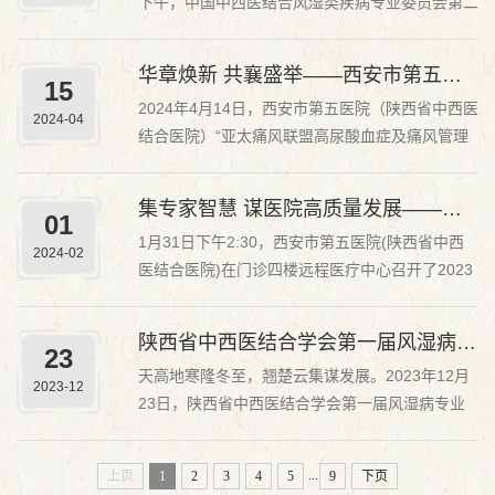
下午，中国中西医结合风湿类疾病专业委员会第二
交流平台，感...
十二次学术年会暨陕西省中西医结合风湿病专业委
员会第四次学术年会暨国家级继续教育项目风湿病
华章焕新 共襄盛举——西安市第五医院（陕西省中西医结合医院）“亚太痛风联盟高尿酸血症及痛风管理...
15
中西医结合专科医师培训班在西安建国饭店隆重举
2024年4月14日，西安市第五医院（陕西省中西医
行。会议由中国中西医结合学会主办，陕西省中西
2024-04
结合医院）“亚太痛风联盟高尿酸血症及痛风管理
医结合医院...
分中心”揭牌仪式暨痛风学术沙龙成功举行。西安
市卫生健康委员会副主任丁力、西安市中医药管理
集专家智慧 谋医院高质量发展——西安市第五医院（陕西省中西医结合医院）召开2023年度专家座谈会
01
局局长翟静娴、亚太痛风联盟（APGC）联合主席
1月31日下午2:30，西安市第五医院(陕西省中西
李长贵教授、山东省免疫疾病与痛风临床医学研究
2024-02
医结合医院)在门诊四楼远程医疗中心召开了2023
中心培训部主...
年度专家座谈会。医院9名外聘专家、返聘专家、
在职专家代表及所在科室主任参加会议，受院长郭
陕西省中西医结合学会第一届风湿病专业委员会2023年学术会议在西安市第五医院（陕西省中西医结合医...
23
华及院领导班子委托，副院长朱红英、黄小强参加
天高地寒隆冬至，翘楚云集谋发展。2023年12月
座谈。副院长朱红英首先传达了医院班子对各位专
2023-12
23日，陕西省中西医结合学会第一届风湿病专业
家的问候和感...
委员会2023年学术会议在陕西西安顺利召开。此
次会议采取线上及线下相结合方式。在开幕式上郭
...
上页
1
2
3
4
5
9
下页
华院长代表西安市第五医院 （陕西省中西医结合