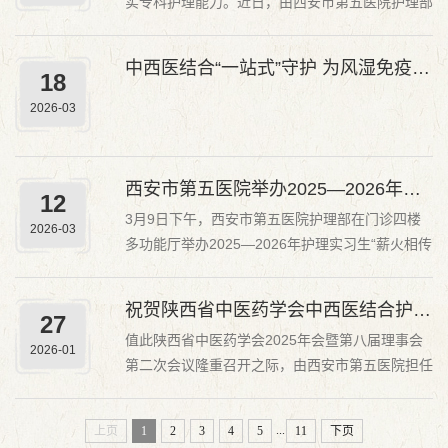
实专科护理能力。近日，由西安市第五医院护理部
查体，全面评...
组织，在心血管三病区（老年病科）进行本季度疑
难病例讨论会。本次会议由护理部干事何雯娟主
中西医结合“一站式”守护 为风湿免疫病患者保驾护航
18
持。会议分别邀请危重症护理学组、压力性损伤学
组、营养护理学组、老年护理学组多位护理专家进
2026-03
行现场指导...
西安市第五医院举办2025—2026年护理实习生“薪火相传 ‘职’等我来”实习工作总结大会
12
3月9日下午，西安市第五医院护理部在门诊四楼
2026-03
多功能厅举办2025—2026年护理实习生“薪火相传
‘职’等我来”实习工作总结大会。西安市第五医院副
院长朱红英，西安职业技术学院健康护理学院副院
祝贺陕西省中医药学会中西医结合护理专业委员会荣获2025年度陕西省中医药学会先进集体称号
27
长冯香艳、西安市卫生学校副校长于小锋、西安医
值此陕西省中医药学会2025年会暨第八届理事会
学高等专科学校校企合作处副处长王力等院校领导
2026-01
第二次会议隆重召开之际，由西安市第五医院担任
亲临现...
主委单位的陕西省中医药学会中西医结合护理专业
委员会荣获学会授予的“2025年度先进集体”称号，
...
上页
1
2
3
4
5
11
下页
同时护理部主任王菊获评“优秀工作者”。这份殊