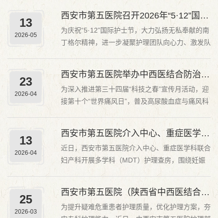
专项护理教学查房，在心血管三病区（老年病科）
西安市第五医院召开2026年“5·12”国际护士节系列主题活动
13
进行。本次教学查房由护理部副主任、内科系统大
为庆祝“5·12”国际护士节，大力弘扬无私奉献的南
护士长樊宇华主持，护理培训教学组专家、各科室
2026-05
丁格尔精神，进一步凝聚护理团队向心力、激发队
护士长及护...
伍活力，西安市第五医院精心组织策划了多元化系
列主题活动。通过暖心慰问、评优表彰、健康赋
西安市第五医院举办中西医结合防治高尿酸血症专题开放日活动
23
能、文化育人等多项举措，全方位关爱护理人员、
为深入推进第三十四届“科技之春”宣传月活动，迎
树立先进典型、彰显职业风采，持续助推医院护理
2026-04
接第十个“世界痛风日”，普及高尿酸血症与痛风科
事业高质...
学防治知识，4月17日下午，西安市第五医院联合
西安医学高等专科学校，在该校图书馆8楼报告厅
西安市第五医院介入中心、重症医学科联合妇产科开展 MDT 护理查房
13
举办“护佑安康，全民健康素养提升行动——中西
近日，西安市第五医院介入中心、重症医学科联合
医结合防治高尿酸血症专题开放日”活动。西安市
2026-04
妇产科开展多学科（MDT）护理查房，围绕妊娠
第五医...
期急性脂肪肝、中期人工流产、低钾血症患者开展
床旁精准护理研讨，以多学科协作提升危重症护理
西安市第五医院（陕西省中西医结合医院）护理部召开2026年第一季度护理疑难病例讨论
25
质量。查房现场，责任护士系统汇报患者病情、诊
为提升疑难危重患者护理质量，优化护理方案，夯
疗方案及护理重点，先由重症医学科团队完成床旁
2026-03